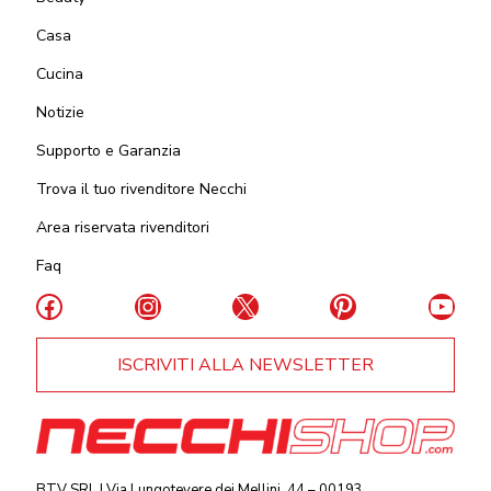
Casa
Cucina
Notizie
Supporto e Garanzia
Trova il tuo rivenditore Necchi
Area riservata rivenditori
Faq
Facebook
Instagram
X
Pinterest
YouT
ISCRIVITI ALLA NEWSLETTER
BTV SRL | Via Lungotevere dei Mellini, 44 – 00193