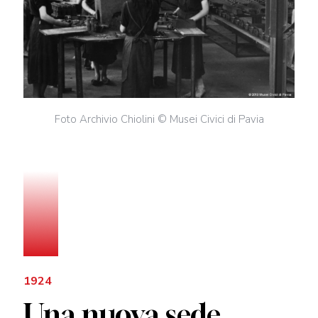
Foto Archivio Chiolini © Musei Civici di Pavia
1924
Una nuova sede