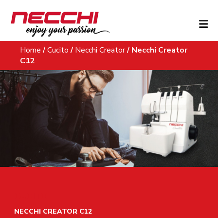
Skip to content
Home
/
Cucito
/
Necchi Creator
/
Necchi Creator
C12
CUCITO
NECCHI CREATOR C12