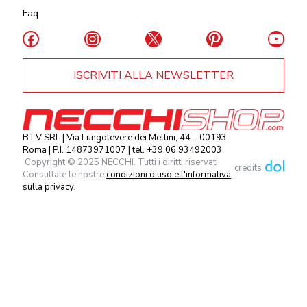
Faq
Facebook
Instagram
X
Pinterest
YouT
ISCRIVITI ALLA NEWSLETTER
BTV SRL | Via Lungotevere dei Mellini, 44 – 00193
Roma | P.I. 14873971007 | tel. +39.06.93492003
Copyright © 2025 NECCHI. Tutti i diritti riservati
credits
Consultate le nostre
condizioni d'uso e l'informativa
sulla privacy
.