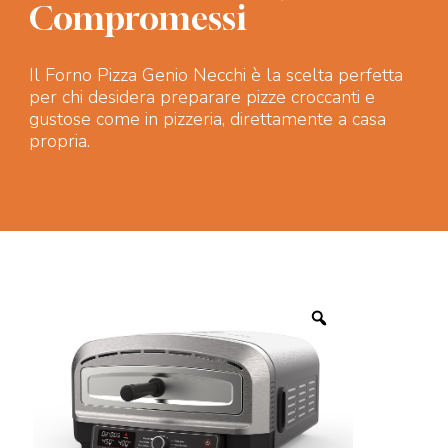
Compromessi
Il Forno Pizza Genio Necchi è la scelta perfetta
per chi desidera preparare pizze croccanti e
gustose come in pizzeria, direttamente a casa
propria.