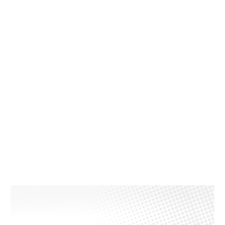
Timer fino a 60 minuti
Imposta il tempo di cottura e lascia che il Pizza
Genio faccia il resto.
Capacità fino a 20 Litri
Adatto per pizze fino a 37 cm di diametro.