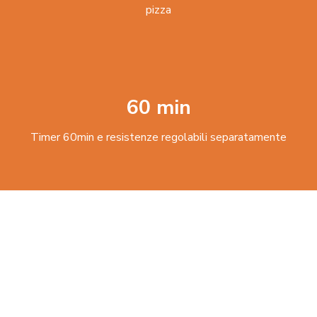
pizza
60 min
Timer 60min e resistenze regolabili separatamente
2200W
u003cstrong data-start=u0022368u0022 data-
end=u0022380u0022u003ePotenzau003c/strongu003