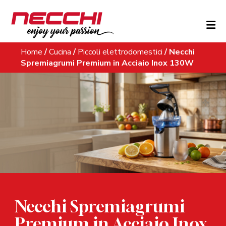
Skip to content
Home
/
Cucina
/
Piccoli elettrodomestici
/
Necchi
Spremiagrumi Premium in Acciaio Inox 130W
Necchi Spremiagrumi
Premium in Acciaio Inox