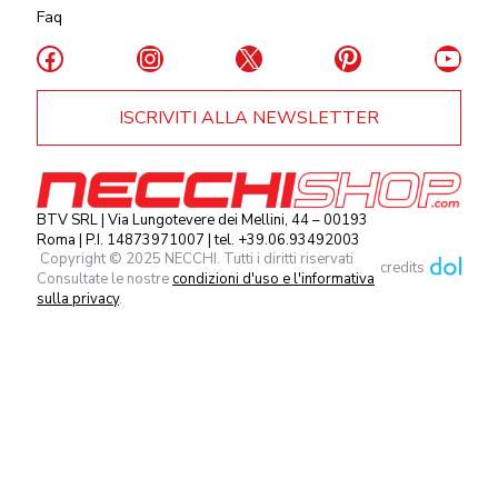
Faq
Facebook
Instagram
X
Pinterest
YouT
ISCRIVITI ALLA NEWSLETTER
BTV SRL | Via Lungotevere dei Mellini, 44 – 00193
Roma | P.I. 14873971007 | tel. +39.06.93492003
Copyright © 2025 NECCHI. Tutti i diritti riservati
credits
Consultate le nostre
condizioni d'uso e l'informativa
sulla privacy
.