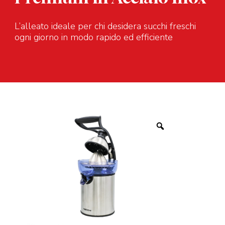
L’alleato ideale per chi desidera succhi freschi
ogni giorno in modo rapido ed efficiente